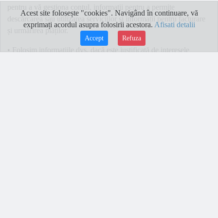
pentru a vă gestiona contul, informații pentru a permite
Acest site folosește "cookies". Navigând în continuare, vă
descărcarea sau utilizarea serviciilor și informații pentru facturare
exprimați acordul asupra folosirii acestora.
Afisati detalii
și urmărirea plăților.
Accept
Refuza
• Folosim informațiile dvs. dacă este justificată de interesele
noastre legitime. Utilizarea informațiilor dvs. poate fi, de
asemenea, necesară pentru propriile interese de afaceri. De
exemplu, este posibil să folosim unele dintre informațiile dvs.
pentru a evalua și a examina performanța afacerii noastre, a crea
situații financiare, a îmbunătăți serviciile noastre, a furniza
publicitate sau pentru a identifica amenințările potențiale de
securitate cibernetică. Putem folosi informațiile dvs. în scopuri de
marketing, de exemplu, pentru a vă trimite actualizări de produse
relevante și / sau pentru a vă permite să contactați direct, să vă
calificați și să gestionați relația cu clienții, cum ar fi numele, adresa
de e-mail sau numărul de telefon . Dacă este necesar, ne putem
folosi și de informațiile dvs. pentru a ne urmări sau a ne apăra
împotriva revendicărilor legale.