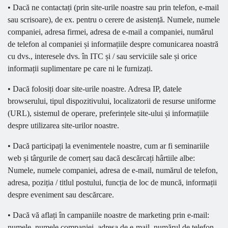
• Dacă ne contactați (prin site-urile noastre sau prin telefon, e-mail
sau scrisoare), de ex. pentru o cerere de asistență. Numele, numele
companiei, adresa firmei, adresa de e-mail a companiei, numărul
de telefon al companiei și informațiile despre comunicarea noastră
cu dvs., interesele dvs. în ITC și / sau serviciile sale și orice
informații suplimentare pe care ni le furnizați.
• Dacă folosiți doar site-urile noastre. Adresa IP, datele
browserului, tipul dispozitivului, localizatorii de resurse uniforme
(URL), sistemul de operare, preferințele site-ului și informațiile
despre utilizarea site-urilor noastre.
• Dacă participați la evenimentele noastre, cum ar fi seminariile
web și târgurile de comerț sau dacă descărcați hârtiile albe:
Numele, numele companiei, adresa de e-mail, numărul de telefon,
adresa, poziția / titlul postului, funcția de loc de muncă, informații
despre eveniment sau descărcare.
• Dacă vă aflați în campaniile noastre de marketing prin e-mail:
numele, numele companiei, adresa de e-mail, numărul de telefon,