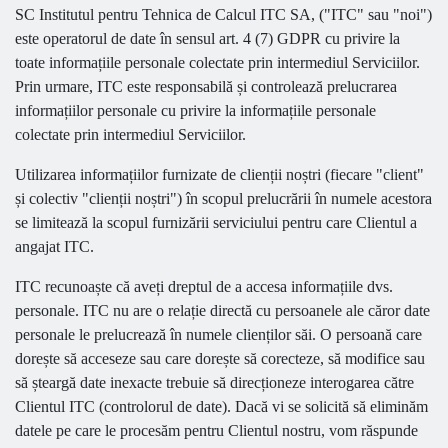
SC Institutul pentru Tehnica de Calcul ITC SA, ("ITC" sau "noi")
este operatorul de date în sensul art. 4 (7) GDPR cu privire la
toate informațiile personale colectate prin intermediul Serviciilor.
Prin urmare, ITC este responsabilă și controlează prelucrarea
informațiilor personale cu privire la informațiile personale
colectate prin intermediul Serviciilor.
Utilizarea informațiilor furnizate de clienții noștri (fiecare "client"
și colectiv "clienții noștri") în scopul prelucrării în numele acestora
se limitează la scopul furnizării serviciului pentru care Clientul a
angajat ITC.
ITC recunoaște că aveți dreptul de a accesa informațiile dvs.
personale. ITC nu are o relație directă cu persoanele ale căror date
personale le prelucrează în numele clienților săi. O persoană care
dorește să acceseze sau care dorește să corecteze, să modifice sau
să șteargă date inexacte trebuie să direcționeze interogarea către
Clientul ITC (controlorul de date). Dacă vi se solicită să eliminăm
datele pe care le procesăm pentru Clientul nostru, vom răspunde