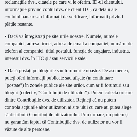
reclamațiile dvs., citatele pe care vi le oferim, ID-ul clientului,
informațiile privind contul dvs. de client ITC, ca detalii ale
contului bancar sau informații de verificare, informații privind
plățile restante.
• Dacă vă înregistrați pe site-urile noastre. Numele, numele
companiei, adresa firmei, adresa de email a companiei, numărul de
telefon al companiei, titlul postului, funcția de angajare, industria,
interesul dvs. în ITC și / sau serviciile sale.
• Dacă postați pe blogurile sau forumurile noastre. De asemenea,
puteți oferi informații publicate sau afișate (în continuare
"postate") în zonele publice ale site-urilor, cum ar fi forumuri sau
bloguri (colectiv, "Contribuții de utilizator"). Putem colecta oricare
dintre Contribuțiile dvs. de utilizator. Rețineți că nu putem
controla acțiunile altor utilizatori ai site-ului cu care ați putea alege
să distribuiți Contribuțiile utilizatorului. Prin urmare, nu putem și
nu garantăm faptul că Contribuțiile dvs. de utilizator nu vor fi
văzute de alte persoane.