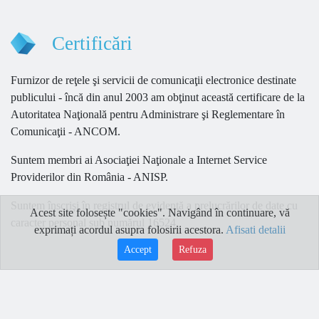
Certificări
Furnizor de reţele şi servicii de comunicaţii electronice destinate
publicului - încă din anul 2003 am obţinut această certificare de la
Autoritatea Naţională pentru Administrare şi Reglementare în
Comunicaţii - ANCOM.
Suntem membri ai Asociaţiei Naţionale a Internet Service
Providerilor din România - ANISP.
Suntem înscrişi în registrul de evidenţă a prelucrărilor de date cu
Acest site folosește "cookies". Navigând în continuare, vă
caracter personal sub numărul 16524.
exprimați acordul asupra folosirii acestora.
Afisati detalii
Accept
Refuza
Home
Diagnostic si consultanta